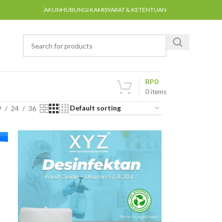
AKUN
HUBUNGI KAMI
SYARAT & KETENTUAN
RP
0
0
items
9
24
36