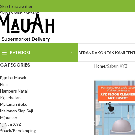
Skip to navigation
Skip to main content
KATEGORI
BERANDA
KONTAK KAMI
TEN
CATEGORIES
Home
Sabun XYZ
Bumbu Masak
Elpiji
Hampers Natal
Kesehatan
Makanan Beku
Makanan Siap Saji
Minuman
Sabun XYZ
Snack/Pendamping