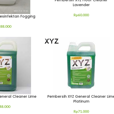
Lavender
Rp
60.000
esinfektan Fogging
288.000
eneral Cleaner Lime
Pembersih XYZ General Cleaner Lim
Platinum
48.000
Rp
71.000