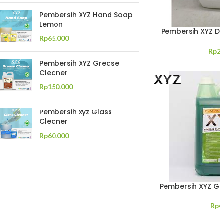
Pembersih XYZ Hand Soap
Lemon
Pembersih XYZ D
Rp
65.000
Rp
Pembersih XYZ Grease
Cleaner
Rp
150.000
Pembersih xyz Glass
Cleaner
Rp
60.000
Pembersih XYZ G
Rp