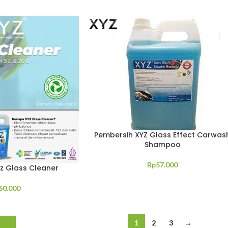
Pembersih XYZ Glass Effect Carwas
Shampoo
Rp
57.000
z Glass Cleaner
60.000
1
2
3
→