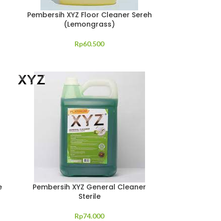
Pembersih XYZ Floor Cleaner Sereh
(Lemongrass)
Rp
60.500
e
Pembersih XYZ General Cleaner
Sterile
Rp
74.000