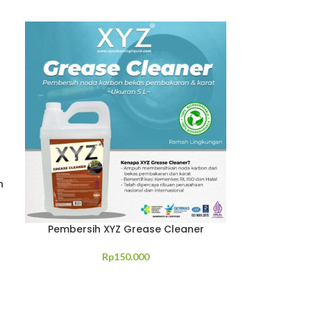
h
Pembersih XYZ Grease Cleaner
Rp
150.000