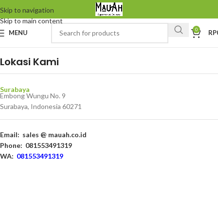
Skip to navigation
Skip to main content
0
MENU
RP
Lokasi Kami
Surabaya
Embong Wungu No. 9
Surabaya, Indonesia 60271
Email:
sales @ mauah.co.id
Phone:
081553491319
WA:
081553491319