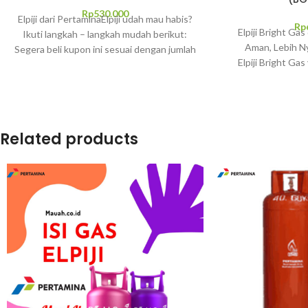
Rp
530.000
Elpiji dari PertaminaElpiji udah mau habis?
Rp
Elpiji Bright Gas
Ikuti langkah – langkah mudah berikut:
Aman, Lebih N
Segera beli kupon ini sesuai dengan jumlah
Elpiji Bright Ga
galon yang
tabung warna-warni
security 
Related products