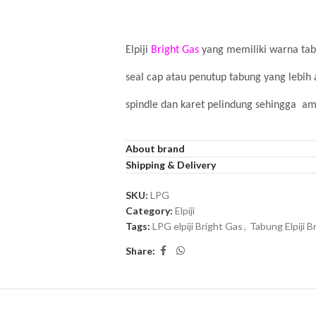
Elpiji
Bright Gas
yang memiliki warna tabu
seal cap atau penutup tabung yang lebi
spindle dan karet pelindung sehingga a
Harga sudah termasuk ongkos kirim. Sem
About brand
Shipping & Delivery
Dapatkan PROMO special berupa Gift Vou
SKU:
LPG
digunakan untuk pembelian berikutnya ji
Category:
Elpiji
Tags:
LPG elpiji Bright Gas
,
Tabung Elpiji B
rekening bank.
Share:
Untuk isi ulang selanjutnya,
dapat membel