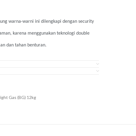
ng warna-warni ini dilengkapi dengan security
h aman, karena menggunakan teknologi double
man dan tahan benturan.
entara hanya melayani area Surabaya.
cher elektronik
senilai Rp 10.000 yang dapat
(**)
ka pembayaran dilakukan melalui transfer ke
right Gas (BG) 12kg
i kupon berikut: