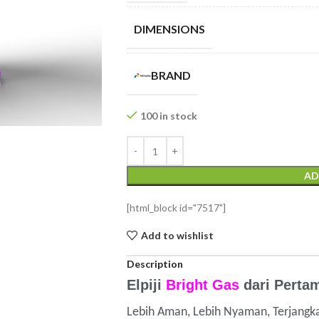
DIMENSIONS
BRAND
100 in stock
AD
[html_block id="7517"]
Add to wishlist
Description
Elpiji
Bright Gas
dari Perta
Lebih Aman, Lebih Nyaman, Terjangk