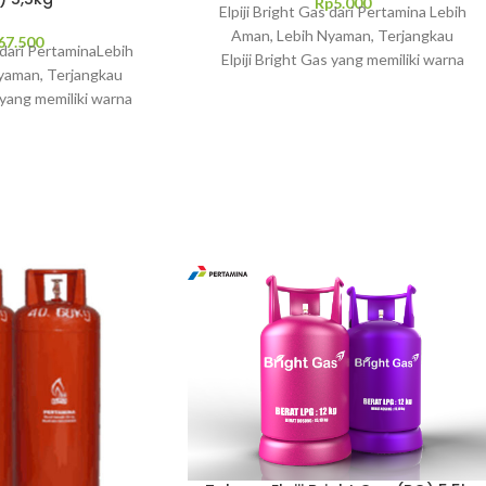
Rp
5.000
Elpiji Bright Gas dari Pertamina Lebih
Aman, Lebih Nyaman, Terjangkau
67.500
 dari Pertamina Lebih
Elpiji Bright Gas yang memiliki warna
yaman, Terjangkau
tabung warna-warni ini dilengkapi dengan
s yang memiliki warna
security seal cap
 ini dilengkapi dengan
seal cap atau