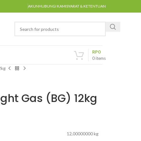
AKUN
HUBUNGI KAMI
SYARAT & KETENTUAN
RP
0
0
items
2kg
right Gas (BG) 12kg
12,00000000 kg