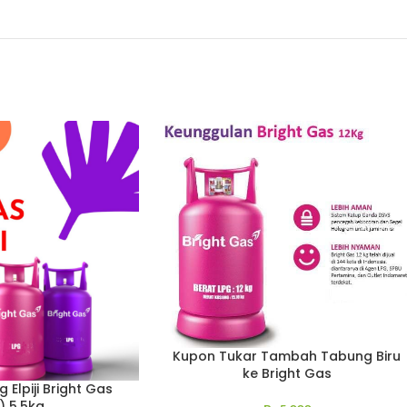
(*) Bisa dikirim hari ini juga asalkan order d
Order diterima setelah jam 10 pagi maka p
Tidak ada pengiriman di hari libur seperti 
(**) Gift Voucher akan diemail 1 hari kerja setelah tran
Kupon Tukar Tambah Tabung Biru
ke Bright Gas
 Elpiji Bright Gas
) 5,5kg