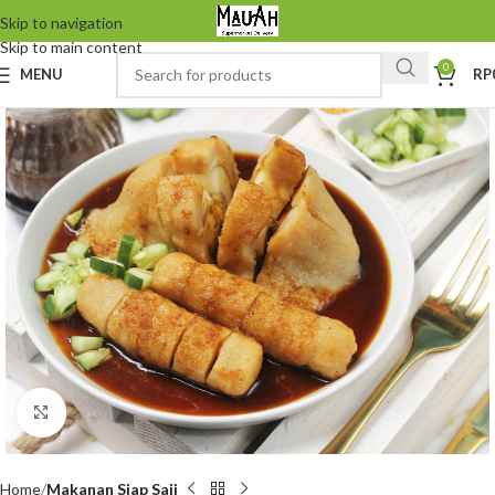
Skip to navigation
Skip to main content
0
MENU
RP
Click to enlarge
Home
Makanan Siap Saji