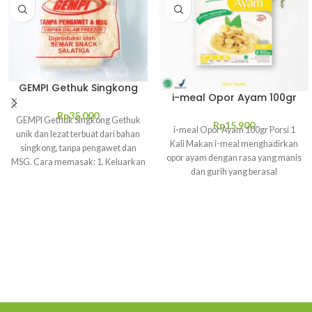
GEMPI Gethuk Singkong
i-meal Opor Ayam 100gr
Rp
35.000
GEMPI Gethuk Singkong Gethuk
Rp
15.900
i-meal Opor Ayam 100gr Porsi 1
unik dan lezat terbuat dari bahan
Kali Makan i-meal menghadirkan
singkong, tanpa pengawet dan
opor ayam dengan rasa yang manis
MSG. Cara memasak: 1. Keluarkan
dan gurih yang berasal
dari freezer.2.