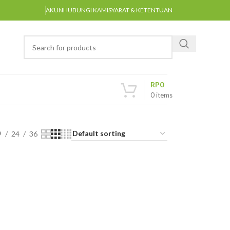
AKUN
HUBUNGI KAMI
SYARAT & KETENTUAN
RP
0
0
items
9
24
36