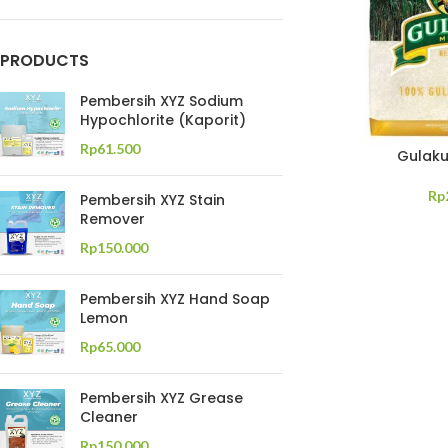
PRODUCTS
Pembersih XYZ Sodium
Hypochlorite (Kaporit)
Rp
61.500
Gulaku
Rp
Pembersih XYZ Stain
Remover
Rp
150.000
Pembersih XYZ Hand Soap
Lemon
Rp
65.000
Pembersih XYZ Grease
Cleaner
Rp
150.000