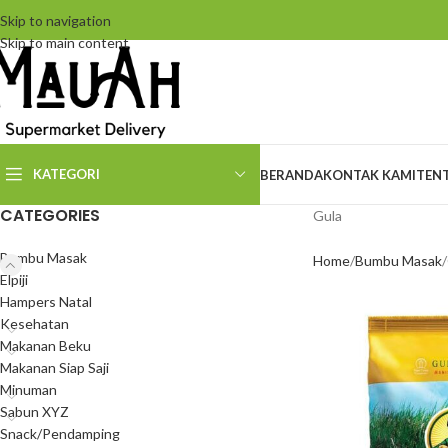
Skip to navigation
Skip to main content
KATEGORI
BERANDA
KONTAK KAMI
TEN
CATEGORIES
Gula
Bumbu Masak
Home
Bumbu Masak
Elpiji
Hampers Natal
Kesehatan
Makanan Beku
Makanan Siap Saji
Minuman
Sabun XYZ
Snack/Pendamping