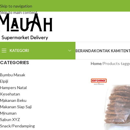
Skip to navigation
Skip to main content
KATEGORI
BERANDA
KONTAK KAMI
TEN
CATEGORIES
Home
Products tagg
Bumbu Masak
Elpiji
Hampers Natal
Kesehatan
Makanan Beku
Makanan Siap Saji
Minuman
Sabun XYZ
Snack/Pendamping