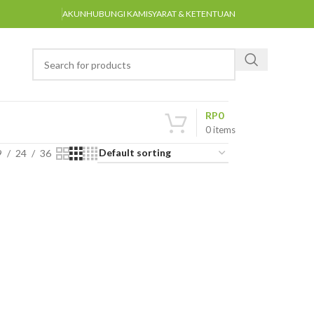
AKUN
HUBUNGI KAMI
SYARAT & KETENTUAN
RP
0
0
items
9
24
36