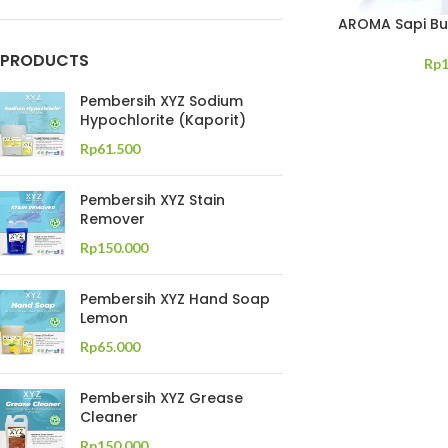
AROMA Sapi Bu
PRODUCTS
Rp
Pembersih XYZ Sodium
Hypochlorite (Kaporit)
Rp
61.500
Pembersih XYZ Stain
Remover
Rp
150.000
Pembersih XYZ Hand Soap
Lemon
Rp
65.000
Pembersih XYZ Grease
Cleaner
Rp
150.000