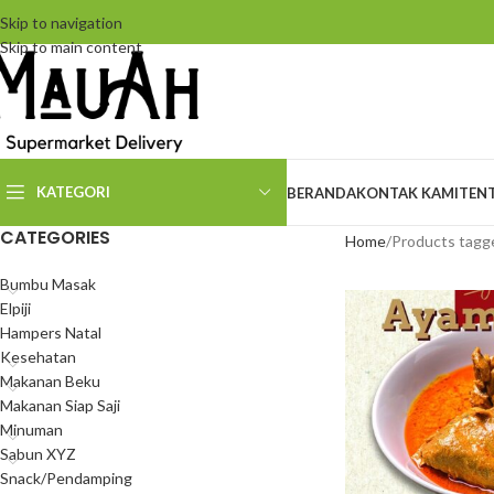
Skip to navigation
Skip to main content
KATEGORI
BERANDA
KONTAK KAMI
TEN
CATEGORIES
Home
Products tag
Bumbu Masak
Elpiji
Hampers Natal
Kesehatan
Makanan Beku
Makanan Siap Saji
Minuman
Sabun XYZ
Snack/Pendamping