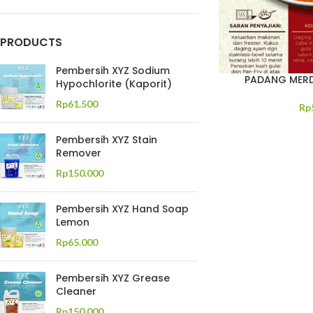
PRODUCTS
Pembersih XYZ Sodium
PADANG MERD
Hypochlorite (Kaporit)
Rp
61.500
Rp
Pembersih XYZ Stain
Remover
Rp
150.000
Pembersih XYZ Hand Soap
Lemon
Rp
65.000
Pembersih XYZ Grease
Cleaner
Rp
150.000