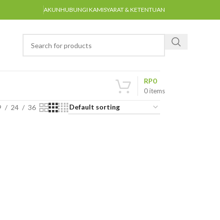
AKUN
HUBUNGI KAMI
SYARAT & KETENTUAN
RP
0
0
items
9
24
36