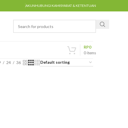
AKUN
HUBUNGI KAMI
SYARAT & KETENTUAN
RP
0
0
items
9
24
36