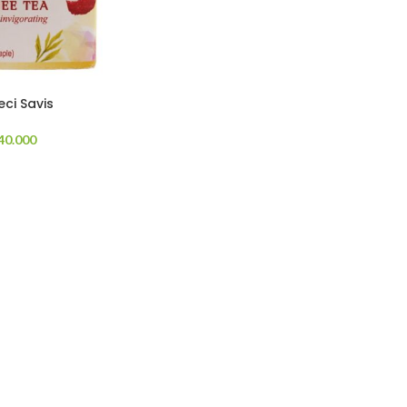
eci Savis
40.000