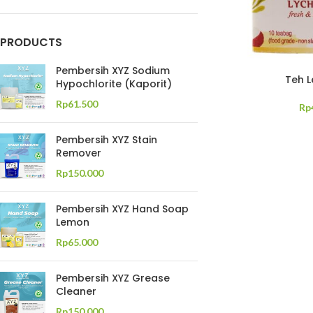
PRODUCTS
Pembersih XYZ Sodium
Teh L
Hypochlorite (Kaporit)
Rp
61.500
Rp
Pembersih XYZ Stain
Remover
Rp
150.000
Pembersih XYZ Hand Soap
Lemon
Rp
65.000
Pembersih XYZ Grease
Cleaner
Rp
150.000