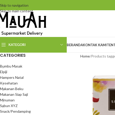
Skip to navigation
Skip to main content
KATEGORI
BERANDA
KONTAK KAMI
TEN
CATEGORIES
Home
Products tagge
Bumbu Masak
Elpiji
Hampers Natal
Kesehatan
Makanan Beku
Makanan Siap Saji
Minuman
Sabun XYZ
Snack/Pendamping