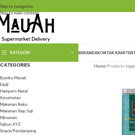
Skip to navigation
Skip to main content
KATEGORI
BERANDA
KONTAK KAMI
TEN
CATEGORIES
Home
Products tagg
Bumbu Masak
Elpiji
Hampers Natal
Kesehatan
Makanan Beku
Makanan Siap Saji
Minuman
Sabun XYZ
Snack/Pendamping