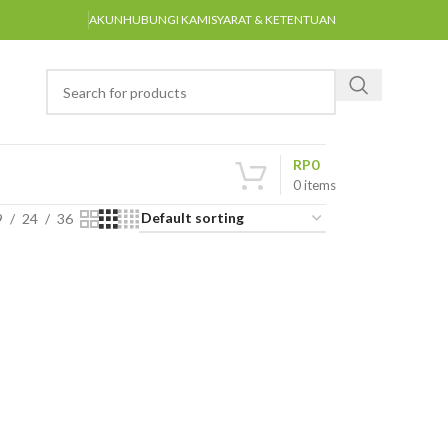
AKUN
HUBUNGI KAMI
SYARAT & KETENTUAN
RP
0
0
items
9
24
36