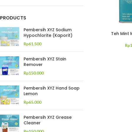
PRODUCTS
Pembersih XYZ Sodium
Teh Mint 
Hypochlorite (Kaporit)
Rp
61.500
Rp
Pembersih XYZ Stain
Remover
Rp
150.000
Pembersih XYZ Hand Soap
Lemon
Rp
65.000
Pembersih XYZ Grease
Cleaner
Rp
150.000