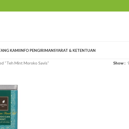
TANG KAMI
INFO PENGIRIMAN
SYARAT & KETENTUAN
ed “Teh Mint Moroko Savis”
Show